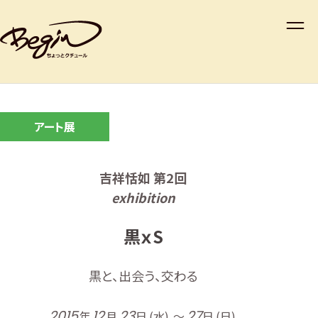
アート展
吉祥恬如 第2回
exhibition
黒ｘS
黒と、出会う、交わる
2015
12
23
27
年
月
日
(水)
〜
日
(日)