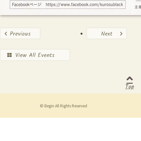
Previous
Next
View All Events
Top
© Begin All Rights Reserved